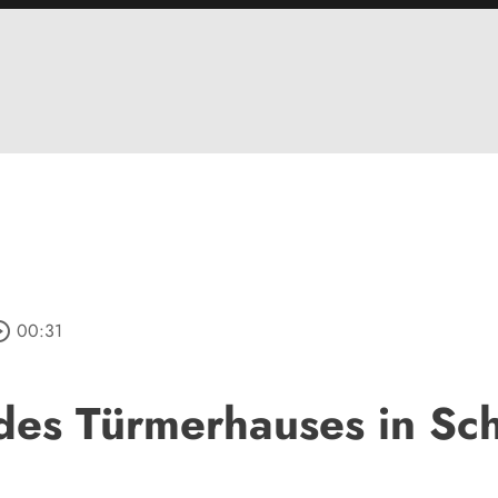
e_outline
00:31
des Türmerhauses in Sc