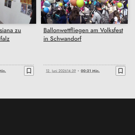
00:21
siana zu
Ballonwettfliegen am Volksfest
falz
in Schwandorf
bookmark_border
bookmark_border
Min.
12. Juni 2026
14:39
00:21 Min.