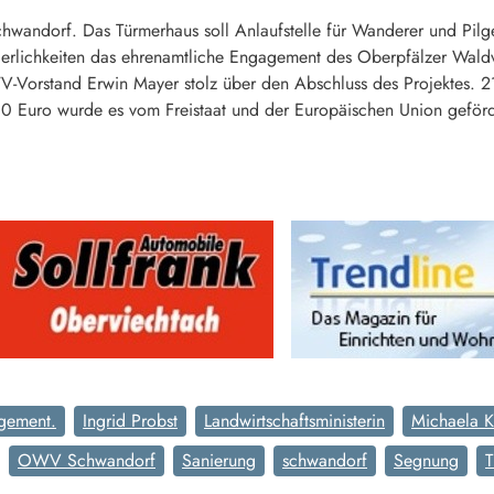
wandorf. Das Türmerhaus soll Anlaufstelle für Wanderer und Pilge
ierlichkeiten das ehrenamtliche Engagement des Oberpfälzer Wal
V-Vorstand Erwin Mayer stolz über den Abschluss des Projektes. 
0 Euro wurde es vom Freistaat und der Europäischen Union geförd
gement.
Ingrid Probst
Landwirtschaftsministerin
Michaela K
OWV Schwandorf
Sanierung
schwandorf
Segnung
T