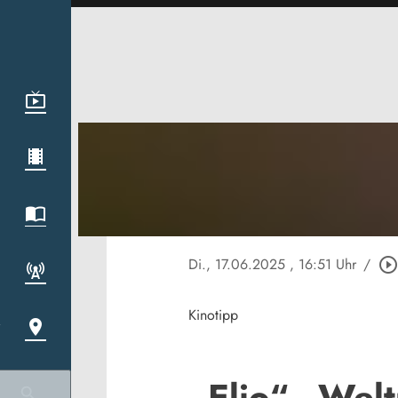
Di., 17.06.2025
, 16:51 Uhr
/
play_circle_outlin
Kinotipp
„Elio“ - We