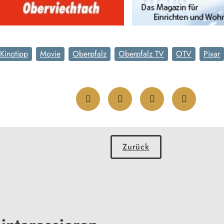
Kinotipp
Movie
Oberpfalz
Oberpfalz TV
OTV
Pixar
Zurück