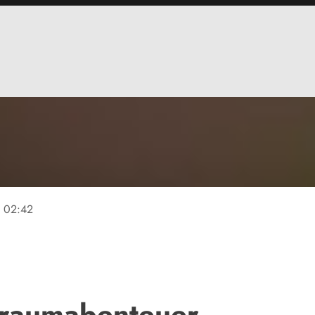
e
02:42
ltraumabenteuer