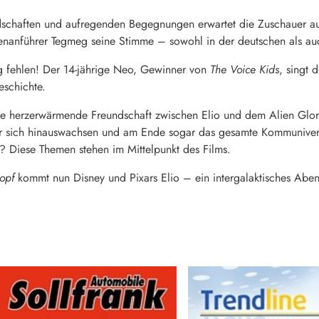
chaften und aufregenden Begegnungen erwartet die Zuschauer auc
nanführer Tegmeg seine Stimme – sowohl in der deutschen als auc
ng fehlen! Der 14-jährige Neo, Gewinner von
The Voice Kids
, singt 
eschichte.
die herzerwärmende Freundschaft zwischen Elio und dem Alien Glo
er sich hinauswachsen und am Ende sogar das gesamte Kommunive
t? Diese Themen stehen im Mittelpunkt des Films.
Kopf
kommt nun Disney und Pixars Elio – ein intergalaktisches Abe