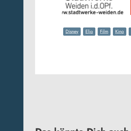
Disney
Elio
Film
Kino