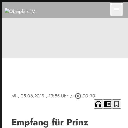
menu
Mi., 05.06.2019
, 13:55 Uhr
/
play_circle_outline
00:30
headphones
chrome_reader_mode
bookmark_border
Empfang für Prinz