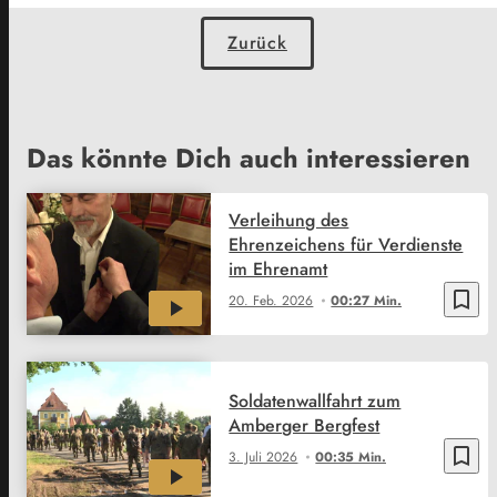
Zurück
Das könnte Dich auch interessieren
Verleihung des
Ehrenzeichens für Verdienste
im Ehrenamt
bookmark_border
20. Feb. 2026
00:27 Min.
Soldatenwallfahrt zum
Amberger Bergfest
bookmark_border
3. Juli 2026
00:35 Min.