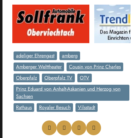
adeliger Ehrengast
amberg
Amberger Welttheater
Cousin von Prinz Charles
Oberpfalz
Oberpfalz TV
OTV
Prinz Eduard von Anhalt-Askanien und Herzog von
Sachsen
Rathaus
Royaler Besuch
Vilsstadt