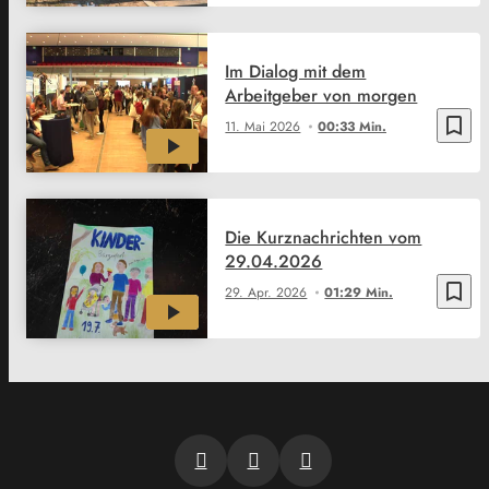
Im Dialog mit dem
Arbeitgeber von morgen
bookmark_border
11. Mai 2026
00:33 Min.
Die Kurznachrichten vom
29.04.2026
bookmark_border
29. Apr. 2026
01:29 Min.