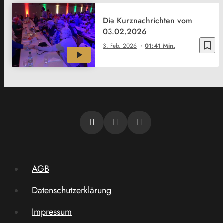
Die Kurznachrichten vom
03.02.2026
bookmark_border
3. Feb. 2026
01:41 Min.
AGB
Datenschutzerklärung
Impressum