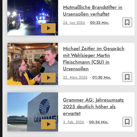
Mutmaßliche Brandstifter in
Ursensollen verhaftet
bookmark_border
24. Juni 2026
00:33 Min.
Michael Zeitler im Gespräch
mit Wahlsieger Martin
Fleischmann (CSU) in
Ursensollen
bookmark_border
22. März 2026
01:30 Min.
Grammer AG: Jahresumsatz
2025 deutlich höher als
erwartet
bookmark_border
3. Feb. 2026
00:34 Min.