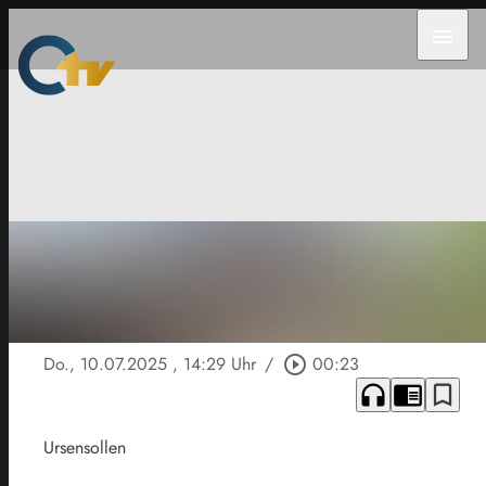
menu
Do., 10.07.2025
, 14:29 Uhr
/
play_circle_outline
00:23
headphones
chrome_reader_mode
bookmark_border
Ursensollen