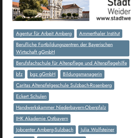
Agentur für Arbeit Amberg
Ammerthaler Institut
Berufliche Fortbildungszentren der Bayerischen
Wirtschaft gGmbH
Berufsfachschule für Altenpflege und Altenpflegehilfe
bfz
bgz gGmbH
Bildungsmanagerin
Caritas Altenpfelgeschule Sulzbach-Rosenberg
Eckert Schulen
Handwerkskammer Niederbayern-Oberpfalz
IHK Akademie Ostbayern
Jobcenter Amberg-Sulzbach
Julia Wolfsteiner