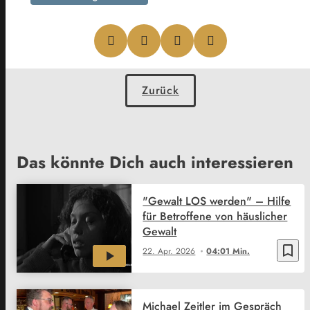
Zurück
Das könnte Dich auch interessieren
"Gewalt LOS werden" – Hilfe
für Betroffene von häuslicher
Gewalt
bookmark_border
22. Apr. 2026
04:01 Min.
Michael Zeitler im Gespräch