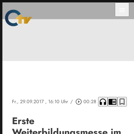
menu
headphones
chrome_reader_mode
bookmark_border
Fr., 29.09.2017
, 16:10 Uhr
/
play_circle_outline
00:28
Erste
Weiterbildungsmesse im