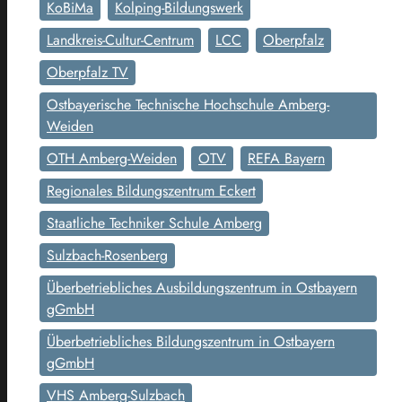
KoBiMa
Kolping-Bildungswerk
Landkreis-Cultur-Centrum
LCC
Oberpfalz
Oberpfalz TV
Ostbayerische Technische Hochschule Amberg-
Weiden
OTH Amberg-Weiden
OTV
REFA Bayern
Regionales Bildungszentrum Eckert
Staatliche Techniker Schule Amberg
Sulzbach-Rosenberg
Überbetriebliches Ausbildungszentrum in Ostbayern
gGmbH
Überbetriebliches Bildungszentrum in Ostbayern
gGmbH
VHS Amberg-Sulzbach