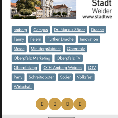
amberg
Campus
Dr. Markus Söder
Drache
Fanny
Feiern
Further Drache
Innovation
Messe
Ministerpräsident
Oberpfalz
Oberpfalz Marketing
Oberpfalz TV
Oberpfalztag
OTH Amberg-Weiden
OTV
Party
Schreitroboter
Söder
Volksfest
Wirtschaft