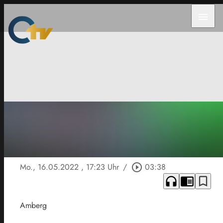
menu
Mo., 16.05.2022
, 17:23 Uhr
/
play_circle_outline
03:38
headphones
chrome_reader_mode
bookmark_border
Amberg