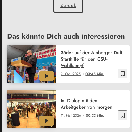
Zurück
Das könnte Dich auch interessieren
Söder auf der Amberger Dult:
Starthilfe für den CSU-
Wahlkampf
bookmark_border
2. Okt. 2025
03:45 Min.
Im Dialog mit dem
Arbeitgeber von morgen
bookmark_border
11. Mai 2026
00:33 Min.