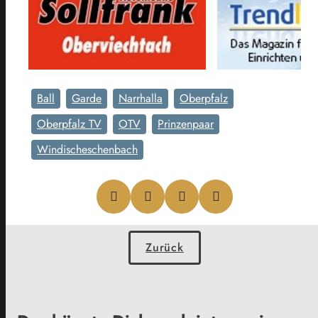
Ball
Garde
Narrhalla
Oberpfalz
Oberpfalz TV
OTV
Prinzenpaar
Windischeschenbach
Zurück