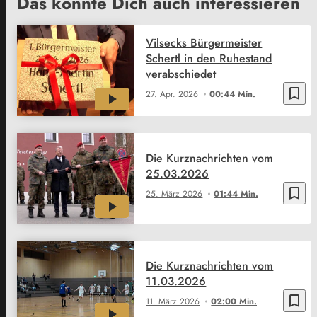
Das könnte Dich auch interessieren
Vilsecks Bürgermeister
Schertl in den Ruhestand
verabschiedet
bookmark_border
27. Apr. 2026
00:44 Min.
Die Kurznachrichten vom
25.03.2026
bookmark_border
25. März 2026
01:44 Min.
Die Kurznachrichten vom
11.03.2026
bookmark_border
11. März 2026
02:00 Min.