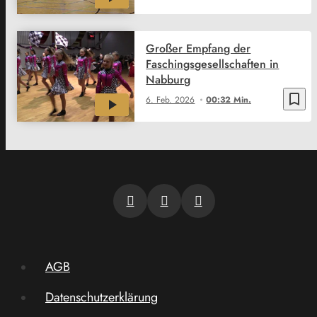
Großer Empfang der
Faschingsgesellschaften in
Nabburg
bookmark_border
6. Feb. 2026
00:32 Min.
AGB
Datenschutzerklärung