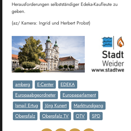
Herausforderungen selbstständiger Edeka-Kaufleute zu
geben.
(az/ Kamera: Ingrid und Herbert Probst)
amberg
E-Center
EDEKA
Europaabgeordneter
Europaparlament
Ismail Ertug
Jörg Kunert
Marktrundgang
Oberpfalz
Oberpfalz TV
OTV
SPD