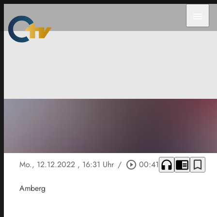
menu
headphones
chrome_reader_mode
bookmark_border
Mo., 12.12.2022
, 16:31 Uhr
/
play_circle_outline
00:41
Amberg