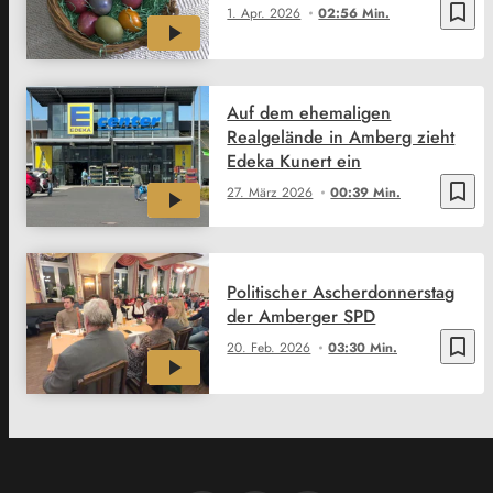
bookmark_border
1. Apr. 2026
02:56 Min.
Auf dem ehemaligen
Realgelände in Amberg zieht
Edeka Kunert ein
bookmark_border
27. März 2026
00:39 Min.
Politischer Ascherdonnerstag
der Amberger SPD
bookmark_border
20. Feb. 2026
03:30 Min.