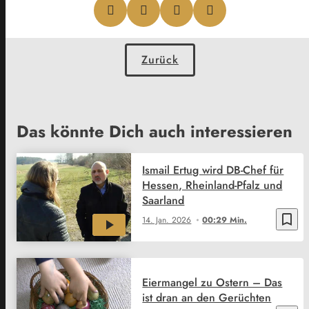
Zurück
Das könnte Dich auch interessieren
Ismail Ertug wird DB-Chef für
Hessen, Rheinland-Pfalz und
Saarland
bookmark_border
14. Jan. 2026
00:29 Min.
Eiermangel zu Ostern – Das
ist dran an den Gerüchten