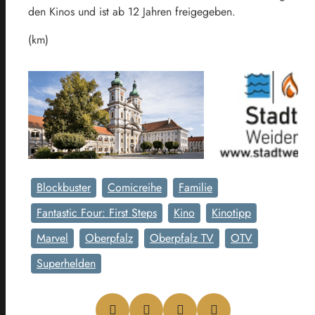
den Kinos und ist ab 12 Jahren freigegeben.
(km)
Blockbuster
Comicreihe
Familie
Fantastic Four: First Steps
Kino
Kinotipp
Marvel
Oberpfalz
Oberpfalz TV
OTV
Superhelden