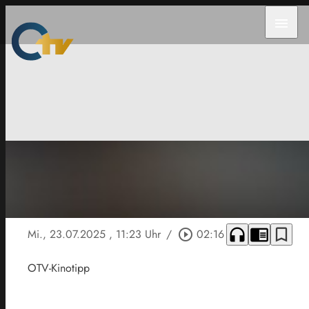
menu
headphones
chrome_reader_mode
bookmark_border
Mi., 23.07.2025
, 11:23 Uhr
/
play_circle_outline
02:16
OTV-Kinotipp