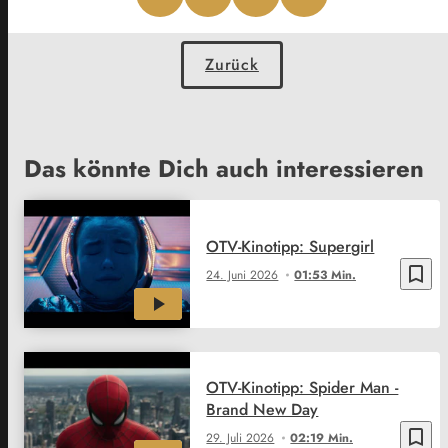
Zurück
Das könnte Dich auch interessieren
OTV-Kinotipp: Supergirl
bookmark_border
24. Juni 2026
01:53 Min.
OTV-Kinotipp: Spider Man -
Brand New Day
bookmark_border
29. Juli 2026
02:19 Min.