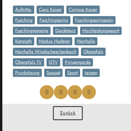
Auftritte.
Caro Kaiser
Corinna Kaiser
Fasching
Faschingsprinz
Faschingsprinzessin
Faschingsvereine
Gardetanz
Hochleistungssport
Kemnath
Markus Haderer
Narrhalla
Narrhalla Windischeschenbach
Oberpfalz
Oberpfalz TV
OTV
Prinzengarde
Prunksitzung
Spagat
Sport
tanzen
Zurück