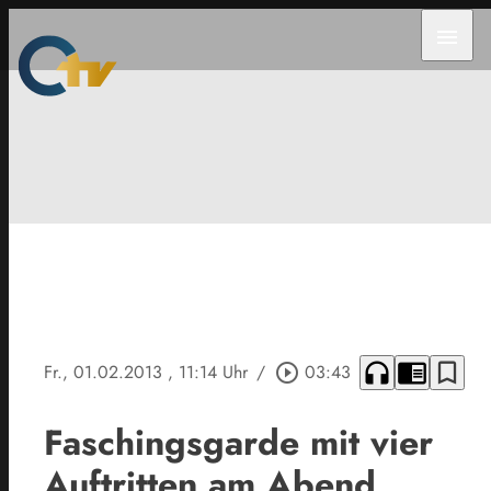
menu
headphones
chrome_reader_mode
bookmark_border
Fr., 01.02.2013
, 11:14 Uhr
/
play_circle_outline
03:43
Faschingsgarde mit vier
Auftritten am Abend