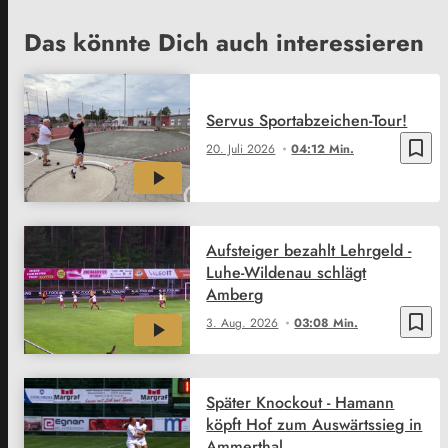
Das könnte Dich auch interessieren
Servus Sportabzeichen-Tour!
bookmark_border
20. Juli 2026
04:12 Min.
Aufsteiger bezahlt Lehrgeld -
Luhe-Wildenau schlägt
Amberg
bookmark_border
3. Aug. 2026
03:08 Min.
Später Knockout - Hamann
köpft Hof zum Auswärtssieg in
Ammerthal