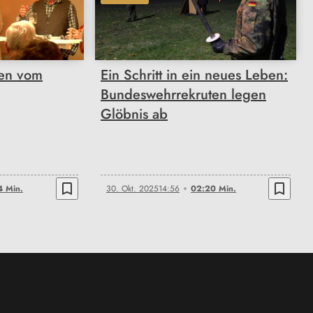
02:20
ten vom
Ein Schritt in ein neues Leben:
Bundeswehrrekruten legen
Glöbnis ab
bookmark_border
bookmark_border
4 Min.
30. Okt. 2025
14:56
02:20 Min.