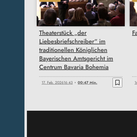
00:47
Theaterstück „der
F
Liebesbriefschreiber“ im
traditionellen Königlichen
Bayerischen Amtsgericht im
Centrum Bavaria Bohemia
bookmark_border
17. Feb. 2026
16:43
00:47 Min.
1