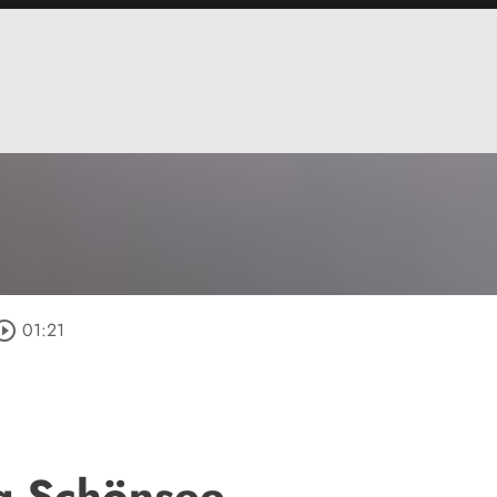
ircle_outline
01:21
g Schönsee