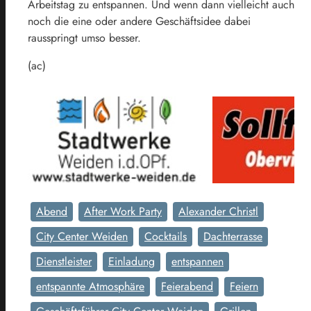
Arbeitstag zu entspannen. Und wenn dann vielleicht auch
noch die eine oder andere Geschäftsidee dabei
rausspringt umso besser.
(ac)
Abend
After Work Party
Alexander Christl
City Center Weiden
Cocktails
Dachterrasse
Dienstleister
Einladung
entspannen
entspannte Atmosphäre
Feierabend
Feiern