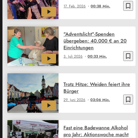
bookmark_border
17. Feb. 2026
00:38 Min.
"Adventslicht"-Spenden
übergeben: 40.000 € an 20
Einrichtungen
bookmark_border
3. Juli 2026
00:33 Min.
Trotz Hitze: Weiden feiert ihre
Bürger
bookmark_border
29. Juni 2026
03:06 Min.
Fast eine Badewanne Alkohol
pro Jahr: Aktionswoche macht