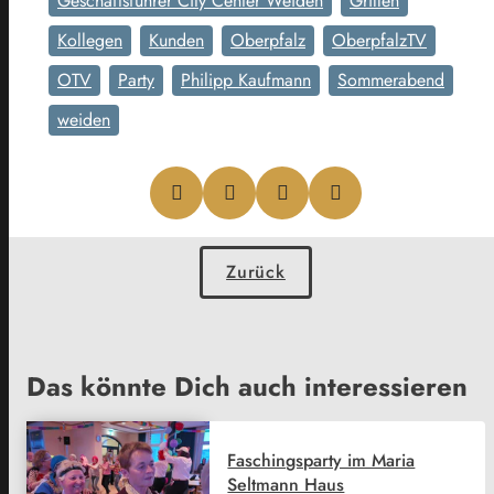
Geschäftsführer City Center Weiden
Grillen
Kollegen
Kunden
Oberpfalz
OberpfalzTV
OTV
Party
Philipp Kaufmann
Sommerabend
weiden
Zurück
Das könnte Dich auch interessieren
Faschingsparty im Maria
Seltmann Haus