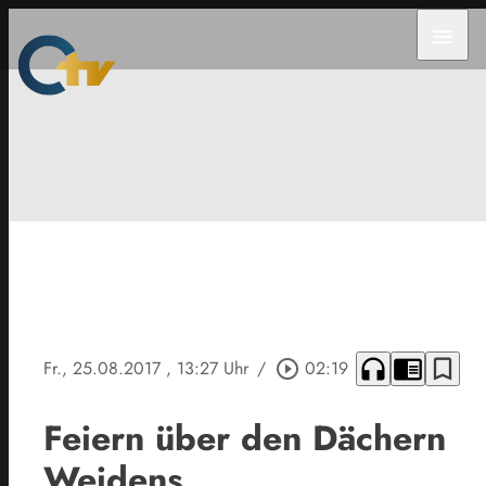
menu
headphones
chrome_reader_mode
bookmark_border
Fr., 25.08.2017
, 13:27 Uhr
/
play_circle_outline
02:19
Feiern über den Dächern
Weidens