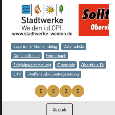
Bayerischer Gemeindetag
Datenschutz
Digitale Schule
Fensterbach
Frühjahrsversammlung
Oberpfalz
Oberpfalz TV
OTV
Straßenausbaubeitragssatzung
Zurück