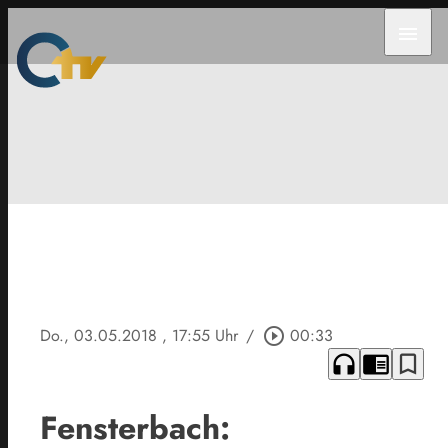
menu
Do., 03.05.2018
, 17:55 Uhr
/
play_circle_outline
00:33
headphones
chrome_reader_mode
bookmark_border
Fensterbach: