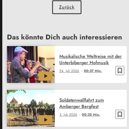
Zurück
Das könnte Dich auch interessieren
Musikalische Weltreise mit der
Unterbiberger Hofmusik
bookmark_border
24. Juli 2026
00:37 Min.
Soldatenwallfahrt zum
Amberger Bergfest
bookmark_border
3. Juli 2026
00:35 Min.