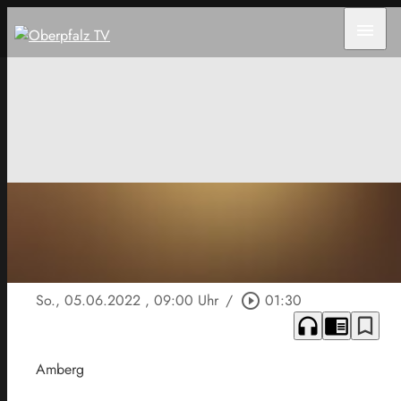
menu
So., 05.06.2022
, 09:00 Uhr
/
play_circle_outline
01:30
headphones
chrome_reader_mode
bookmark_border
Amberg