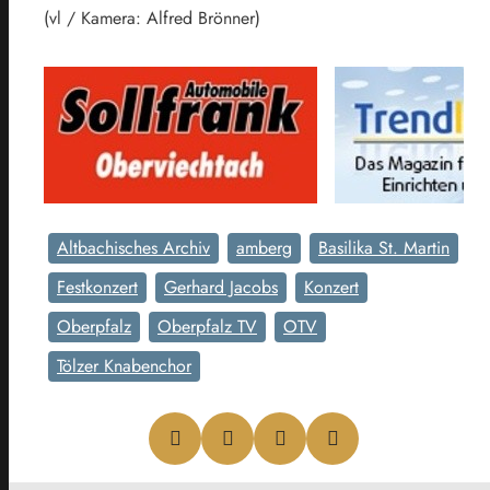
(vl / Kamera: Alfred Brönner)
Altbachisches Archiv
amberg
Basilika St. Martin
Festkonzert
Gerhard Jacobs
Konzert
Oberpfalz
Oberpfalz TV
OTV
Tölzer Knabenchor