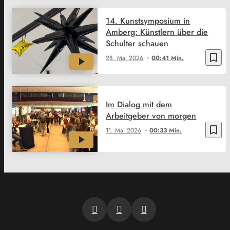
14. Kunstsymposium in
Amberg: Künstlern über die
Schulter schauen
bookmark_border
28. Mai 2026
00:41 Min.
Im Dialog mit dem
Arbeitgeber von morgen
bookmark_border
11. Mai 2026
00:33 Min.