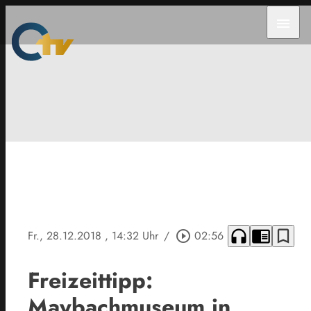
menu
headphones
chrome_reader_mode
bookmark_border
Fr., 28.12.2018
, 14:32 Uhr
/
play_circle_outline
02:56
Freizeittipp:
Maybachmuseum in