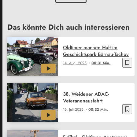
Das könnte Dich auch interessieren
Oldtimer machen Halt im
Geschichtspark Bärnau-Tachov
bookmark_border
14. Aug. 2025
00:31 Min.
38. Weidener ADAC-
Veteranenausfahrt
bookmark_border
16. Juli 2026
00:32 Min.