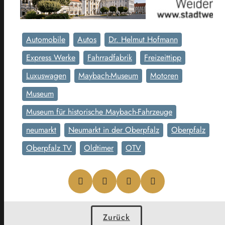
Automobile
Autos
Dr. Helmut Hofmann
Express Werke
Fahrradfabrik
Freizeittipp
Luxuswagen
Maybach-Museum
Motoren
Museum
Museum für historische Maybach-Fahrzeuge
neumarkt
Neumarkt in der Oberpfalz
Oberpfalz
Oberpfalz TV
Oldtimer
OTV
Zurück