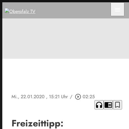
menu
Mi., 22.01.2020
, 15:21 Uhr
/
play_circle_outline
02:25
headphones
chrome_reader_mode
bookmark_border
Freizeittipp: