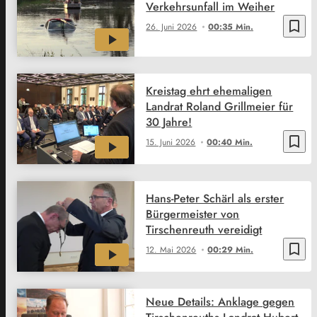
Verkehrsunfall im Weiher
bookmark_border
26. Juni 2026
00:35 Min.
Kreistag ehrt ehemaligen
Landrat Roland Grillmeier für
30 Jahre!
bookmark_border
15. Juni 2026
00:40 Min.
Hans-Peter Schärl als erster
Bürgermeister von
Tirschenreuth vereidigt
bookmark_border
12. Mai 2026
00:29 Min.
Neue Details: Anklage gegen