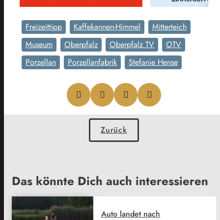
Freizeittipp
Kaffekannen-Himmel
Mitterteich
Museum
Oberpfalz
Oberpfalz TV
OTV
Porzellan
Porzellanfabrik
Stefanie Hense
Zurück
Das könnte Dich auch interessieren
Auto landet nach