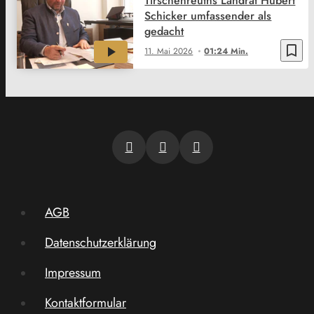
Tirschenreuths Landrat Hubert
Schicker umfassender als
gedacht
bookmark_border
11. Mai 2026
01:24 Min.
AGB
Datenschutzerklärung
Impressum
Kontaktformular