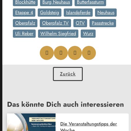
Blockhütte
Burg Neuhaus
Butterfassturm
Etappe 4
Goldsteig
Islandpferde
Neuhaus
Oberpfalz
Oberpfalz TV
OTV
Passstrecke
Uli Reber
Wilhelm Siegfried
Wurz
Zurück
Das könnte Dich auch interessieren
Die Veranstaltungstipps der
Woche