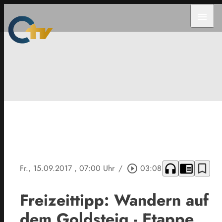
menu
headphones
chrome_reader_mode
bookmark_border
Fr., 15.09.2017
, 07:00 Uhr
/
play_circle_outline
03:08
Freizeittipp: Wandern auf
dem Goldsteig - Etappe