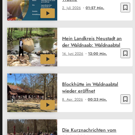
bookmark_border
2. Juli 2026
01:57 Min.
Mein Landkreis Neustadt an
der Waldnaab: Waldnaabtal
bookmark_border
14. Juni 2026
12:00 Min.
Blockhütte im Waldnaabtal
wieder eröffnet
bookmark_border
8. Apr. 2026
00:23 Min.
Die Kurznachrichten vom