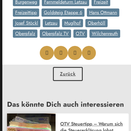
Burgenweg
Fernmeldeturm Letzau
Freizeit
Freizeittipp
Goldsteig Etappe 6
Hans Ottmann
Josef Stöckl
Letzau
Muglhof
Oberhöll
Oberpfalz
Oberpfalz TV
OTV
Wilchenreuth
Zurück
Das könnte Dich auch interessieren
OTV Steuertipp – Warum sich
die Steuererklärung lohnt