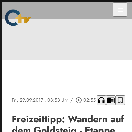
menu
headphones
chrome_reader_mode
bookmark_border
Fr., 29.09.2017
, 08:53 Uhr
/
play_circle_outline
02:55
Freizeittipp: Wandern auf
dem Goldsteig - Etappe