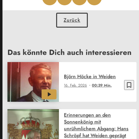
Zurück
Das könnte Dich auch interessieren
Björn Höcke in Weiden
bookmark_border
16. Feb. 2026
00:39 Min.
Erinnerungen an den
Sonnenkönig mit
unrühmlichem Abgang: Hans
Schröpf hat Weiden geprägt