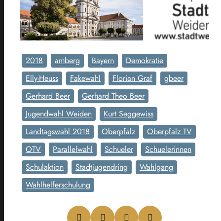
2018
amberg
Bayern
Demokratie
Elly-Heuss
Fakewahl
Florian Graf
gbeer
Gerhard Beer
Gerhard Theo Beer
Jugendwahl Weiden
Kurt Seggewiss
Landtagswahl 2018
Oberpfalz
Oberpfalz TV
OTV
Parallelwahl
Schueler
Schuelerinnen
Schulaktion
Stadtjugendring
Wahlgang
Wahlhelferschulung