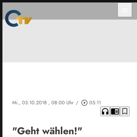
menu
Mi., 03.10.2018
, 08:00 Uhr
/
play_circle_outline
05:11
headphones
chrome_reader_mode
bookmark_border
"Geht wählen!"