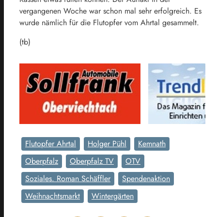
vergangenen Woche war schon mal sehr erfolgreich. Es
wurde nämlich für die Flutopfer vom Ahrtal gesammelt.
(tb)
Flutopfer Ahrtal
Holger Pühl
Kemnath
Oberpfalz
Oberpfalz TV
OTV
Soziales. Roman Schäffler
Spendenaktion
Weihnachtsmarkt
Wintergärten