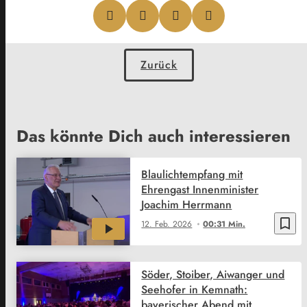
Zurück
Das könnte Dich auch interessieren
Blaulichtempfang mit
Ehrengast Innenminister
Joachim Herrmann
bookmark_border
12. Feb. 2026
00:31 Min.
Söder, Stoiber, Aiwanger und
Seehofer in Kemnath:
bayerischer Abend mit