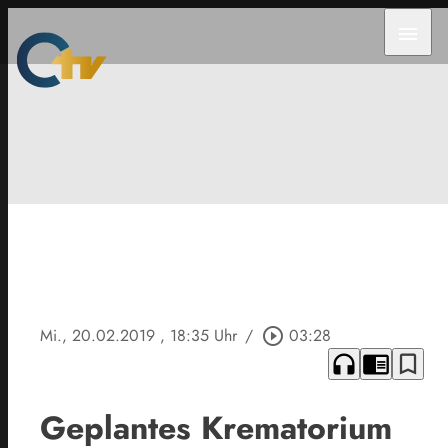
menu
Mi., 20.02.2019
, 18:35 Uhr
/
play_circle_outline
03:28
headphones
chrome_reader_mode
bookmark_border
Geplantes Krematorium