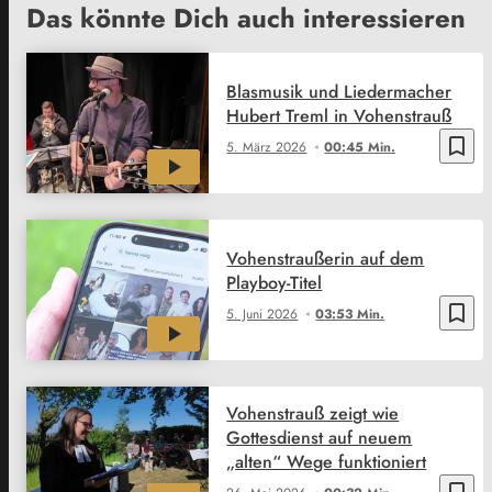
Das könnte Dich auch interessieren
Blasmusik und Liedermacher
Hubert Treml in Vohenstrauß
bookmark_border
5. März 2026
00:45 Min.
Vohenstraußerin auf dem
Playboy-Titel
bookmark_border
5. Juni 2026
03:53 Min.
Vohenstrauß zeigt wie
Gottesdienst auf neuem
„alten“ Wege funktioniert
bookmark_border