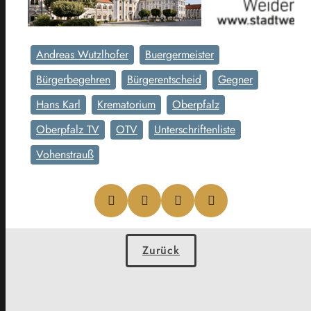
Andreas Wutzlhofer
Buergermeister
Bürgerbegehren
Bürgerentscheid
Gegner
Hans Karl
Krematorium
Oberpfalz
Oberpfalz TV
OTV
Unterschriftenliste
Vohenstrauß
Zurück