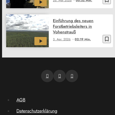
26. Mai 2026
00:32 Min.
Einführung des neuen
Forstbetriebsleiters in
Vohenstrauß
bookmark_border
3. Apr. 2026
02:19 Min.
AGB
Datenschutzerklärung