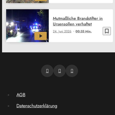
Mutmaßliche Brandstifter in
Ursensollen verhaftet
bookmark_border
24. Juni 2026
00:33 Min.
AGB
Datenschutzerklärung