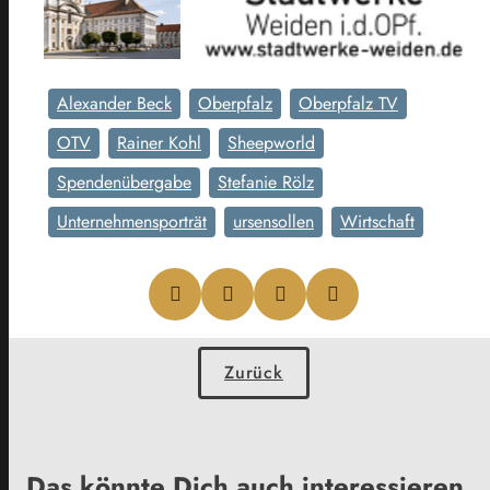
Alexander Beck
Oberpfalz
Oberpfalz TV
OTV
Rainer Kohl
Sheepworld
Spendenübergabe
Stefanie Rölz
Unternehmensporträt
ursensollen
Wirtschaft
Zurück
Das könnte Dich auch interessieren