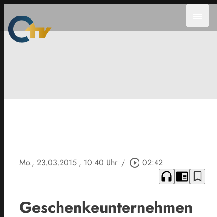
menu
Mo., 23.03.2015
, 10:40 Uhr
/
play_circle_outline
02:42
headphones
chrome_reader_mode
bookmark_border
Geschenkeunternehmen