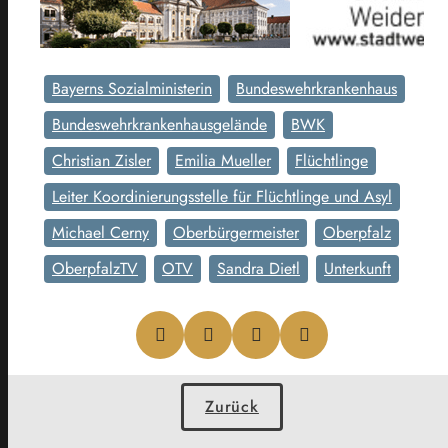
Bayerns Sozialministerin
Bundeswehrkrankenhaus
Bundeswehrkrankenhausgelände
BWK
Christian Zisler
Emilia Mueller
Flüchtlinge
Leiter Koordinierungsstelle für Flüchtlinge und Asyl
Michael Cerny
Oberbürgermeister
Oberpfalz
OberpfalzTV
OTV
Sandra Dietl
Unterkunft
Zurück