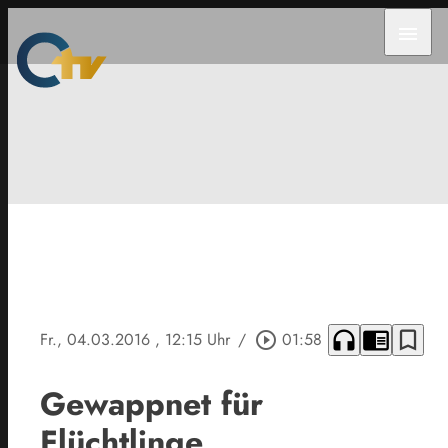
menu
headphones
chrome_reader_mode
bookmark_border
Fr., 04.03.2016
, 12:15 Uhr
/
play_circle_outline
01:58
Gewappnet für
Flüchtlinge