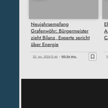
00:34
Neujahrsempfang
E
Grafenwöhr: Bürgermeister
A
zieht Bilanz, Experte spricht
C
über Energie
bookmark_border
20. Jan. 2026
13:46
00:34 Min.
1