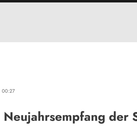
ne
00:27
 Neujahrsempfang der S