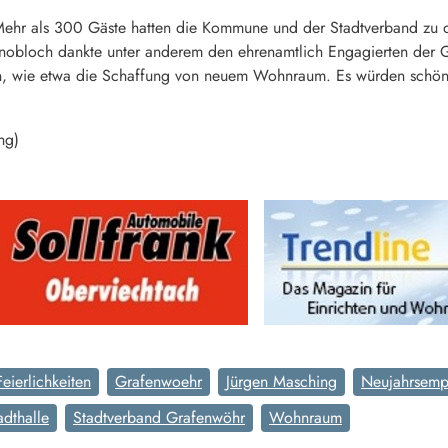
hr als 300 Gäste hatten die Kommune und der Stadtverband zu den t
Knobloch dankte unter anderem den ehrenamtlich Engagierten der 
, wie etwa die Schaffung von neuem Wohnraum. Es würden schöne
ng)
Feierlichkeiten
Grafenwoehr
Jürgen Masching
Neujahrsemp
adthalle
Stadtverband Grafenwöhr
Wohnraum