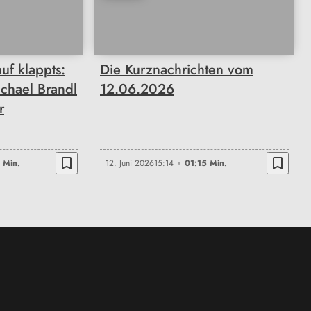
01:15
uf klappts:
Die Kurznachrichten vom
ichael Brandl
12.06.2026
r
bookmark_border
bookmark_border
 Min.
12. Juni 2026
15:14
01:15 Min.