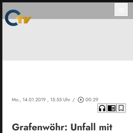
menu
Mo., 14.01.2019
, 15:55 Uhr
/
play_circle_outline
00:29
headphones
chrome_reader_mode
bookmark_border
Grafenwöhr: Unfall mit