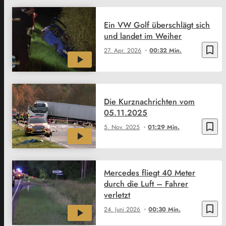
Ein VW Golf überschlägt sich
und landet im Weiher
bookmark_border
27. Apr. 2026
00:32 Min.
Die Kurznachrichten vom
05.11.2025
bookmark_border
5. Nov. 2025
01:29 Min.
Mercedes fliegt 40 Meter
durch die Luft – Fahrer
verletzt
bookmark_border
24. Juni 2026
00:30 Min.