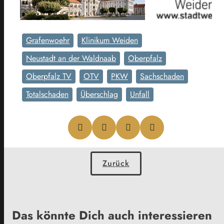
Grafenwoehr
Klinikum Weiden
Neustadt an der Waldnaab
Oberpfalz
Oberpfalz TV
OTV
PKW
Sachschaden
Totalschaden
Überschlag
Unfall
Zurück
Das könnte Dich auch interessieren