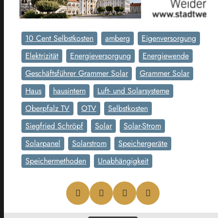
10 Cent Selbstkosten
amberg
Eigenversorgung
Elektrizität
Energieversorgung
Energiewende
Geschäftsführer Grammer Solar
Grammer Solar
Haus
hausintern
Luft- und Solarsysteme
Oberpfalz TV
OTV
Selbstkosten
Siegfried Schröpf
Solar
Solar-Strom
Solarpanel
Solarstrom
Speichergeräte
Speichermethoden
Unabhängigkeit