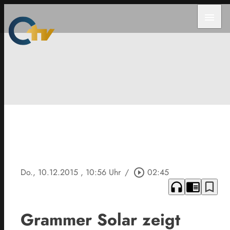
menu
Do., 10.12.2015
, 10:56 Uhr
/
play_circle_outline
02:45
headphones
chrome_reader_mode
bookmark_border
Grammer Solar zeigt