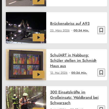
Brückenabriss auf A93
bookmark_border
23. März 2026
00:34 Min.
SchulART in Nabburg:
Schüler stellen im Schmidt-
Haus aus
bookmark_border
12. Mai 2026
00:26 Min.
300 Einsatzkräfte im
Großeinsatz: Waldbrand bei
Schwarzach