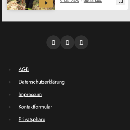
bookmark_border
5. Mai 2026
00:38 Min.
AGB
Datenschutzerklärung
Impressum
Kontaktformular
Privatsphäre