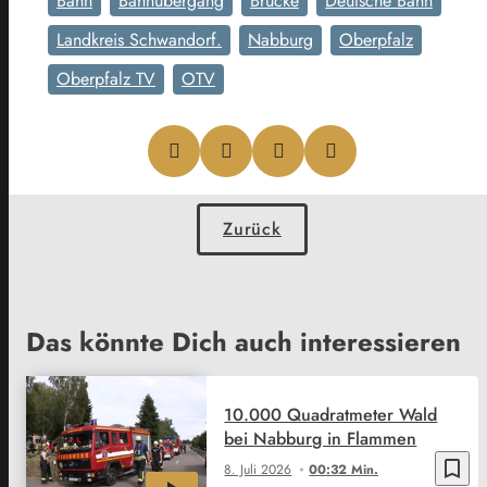
Bahn
Bahnübergang
Brücke
Deutsche Bahn
Landkreis Schwandorf.
Nabburg
Oberpfalz
Oberpfalz TV
OTV
Zurück
Das könnte Dich auch interessieren
10.000 Quadratmeter Wald
bei Nabburg in Flammen
bookmark_border
8. Juli 2026
00:32 Min.