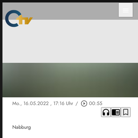
menu
Mo., 16.05.2022
, 17:16 Uhr
/
play_circle_outline
00:55
headphones
chrome_reader_mode
bookmark_border
Nabburg