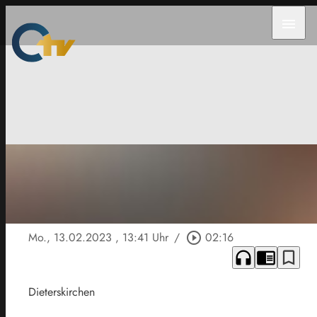
menu
Mo., 13.02.2023
, 13:41 Uhr
/
play_circle_outline
02:16
headphones
chrome_reader_mode
bookmark_border
Dieterskirchen