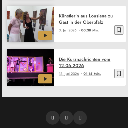
Künstlerin aus Lousiana zu
Gast in der Oberpfalz
bookmark_border
3. Juli 2026
00:38 Min.
Die Kurznachrichten vom
12.06.2026
bookmark_border
12. Juni 2026
01:15 Min.