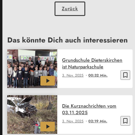
Zurück
Das könnte Dich auch interessieren
Grundschule Dieterskirchen
ist Naturparkschule
bookmark_border
3. Nov. 2025
00:32 Min.
Die Kurznachrichten vom
03.11.2025
bookmark_border
3. Nov. 2025
02:19 Min.