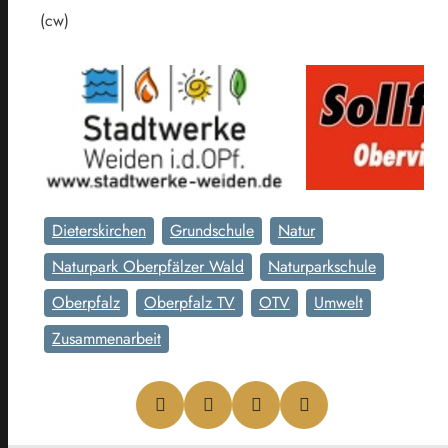
(cw)
Dieterskirchen
Grundschule
Natur
Naturpark Oberpfälzer Wald
Naturparkschule
Oberpfalz
Oberpfalz TV
OTV
Umwelt
Zusammenarbeit