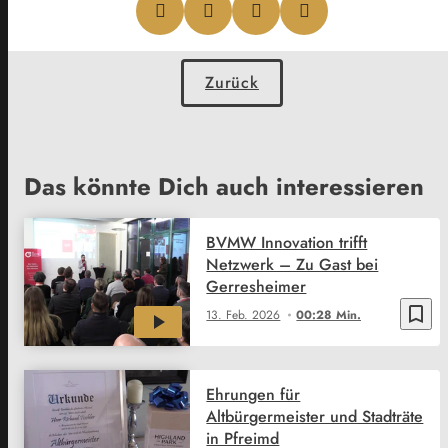
Zurück
Das könnte Dich auch interessieren
BVMW Innovation trifft
Netzwerk – Zu Gast bei
Gerresheimer
bookmark_border
13. Feb. 2026
00:28 Min.
Ehrungen für
Altbürgermeister und Stadträte
in Pfreimd