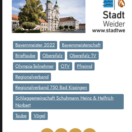
Bayernmeister 2022
Bayernmeisterschaft
Brieftaube
Oberpfalz
Oberpfalz TV
Olympia-Teilnehmer
OTV
Pfreimd
Regionalverband
Regionalverband 750 Bad Kissingen
Schlaggemeinschaft Schuhmann Heinz & Helfrich
Norbert
Taube
Vögel