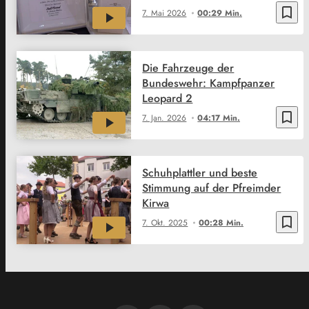
bookmark_border
7. Mai 2026
00:29 Min.
Die Fahrzeuge der
Bundeswehr: Kampfpanzer
Leopard 2
bookmark_border
7. Jan. 2026
04:17 Min.
Schuhplattler und beste
Stimmung auf der Pfreimder
Kirwa
bookmark_border
7. Okt. 2025
00:28 Min.