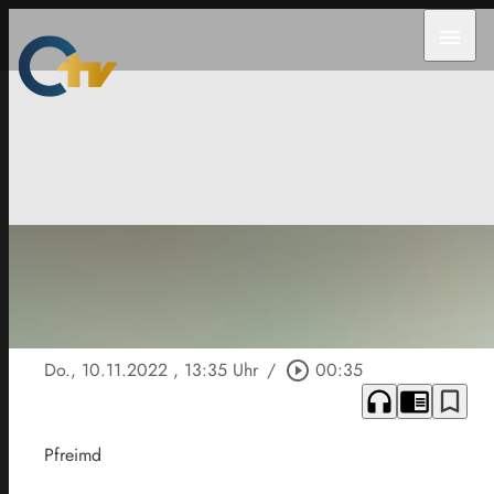
menu
Do., 10.11.2022
, 13:35 Uhr
/
play_circle_outline
00:35
headphones
chrome_reader_mode
bookmark_border
Pfreimd