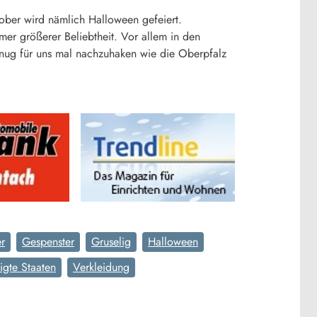
ober wird nämlich Halloween gefeiert.
er größerer Beliebtheit. Vor allem in den
nug für uns mal nachzuhaken wie die Oberpfalz
er
Gespenster
Gruselig
Halloween
igte Staaten
Verkleidung