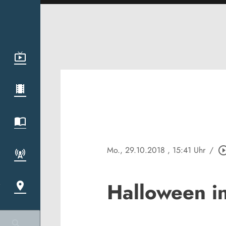
Mo., 29.10.2018
, 15:41 Uhr
/
play_circle_o
Halloween i