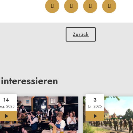
Zurück
interessieren
14
3
ug. 2025
Juli 2026
02:46
00:35