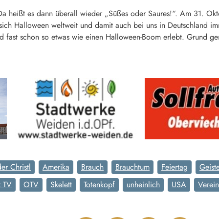
Da heißt es dann überall wieder „Süßes oder Saures!“. Am 31. Okt
sich Halloween weltweit und damit auch bei uns in Deutschland imm
d fast schon so etwas wie einen Halloween-Boom erlebt. Grund ge
er Christl
Amerika
Brauch
Brauchtum
Feiertag
Geist
z TV
OTV
Skelett
Totenkopf
unheinlich
USA
Verein