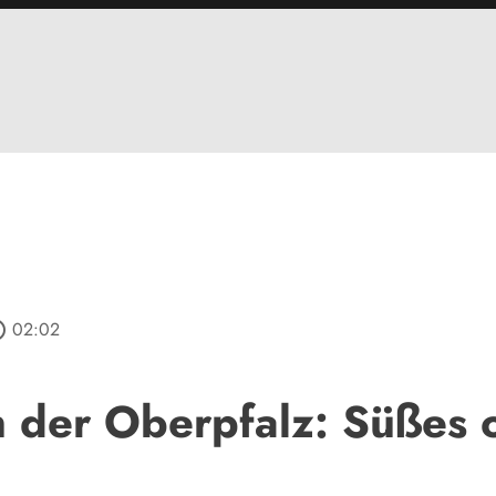
utline
02:02
n der Oberpfalz: Süßes 