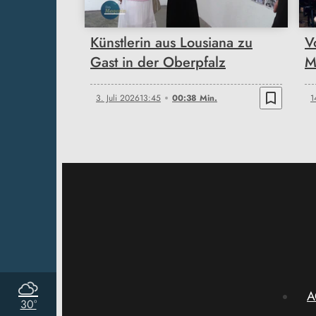
Künstlerin aus Lousiana zu
V
Gast in der Oberpfalz
M
bookmark_border
3. Juli 2026
13:45
00:38 Min.
1
A
30°