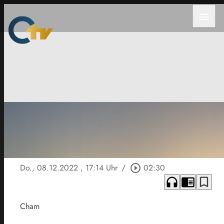
menu
Do., 08.12.2022
, 17:14 Uhr
/
play_circle_outline
02:30
headphones
chrome_reader_mode
bookmark_border
Cham