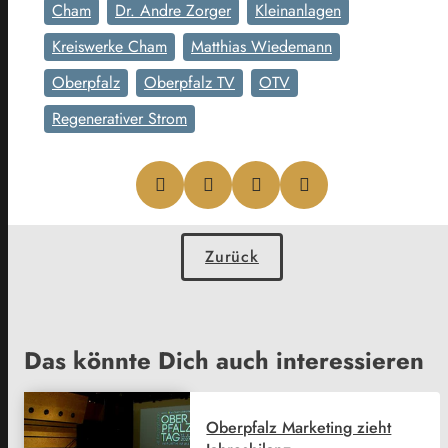
Cham
Dr. Andre Zorger
Kleinanlagen
Kreiswerke Cham
Matthias Wiedemann
Oberpfalz
Oberpfalz TV
OTV
Regenerativer Strom
Zurück
Das könnte Dich auch interessieren
Oberpfalz Marketing zieht