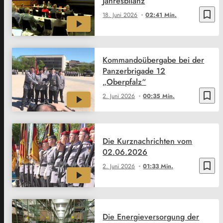
Jahresbilanz
bookmark_border
18. Juni 2026
02:41 Min.
Kommandoübergabe bei der
Panzerbrigade 12
„Oberpfalz“
bookmark_border
2. Juni 2026
00:35 Min.
Die Kurznachrichten vom
02.06.2026
bookmark_border
2. Juni 2026
01:33 Min.
Die Energieversorgung der