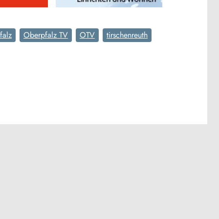
falz
Oberpfalz TV
OTV
tirschenreuth