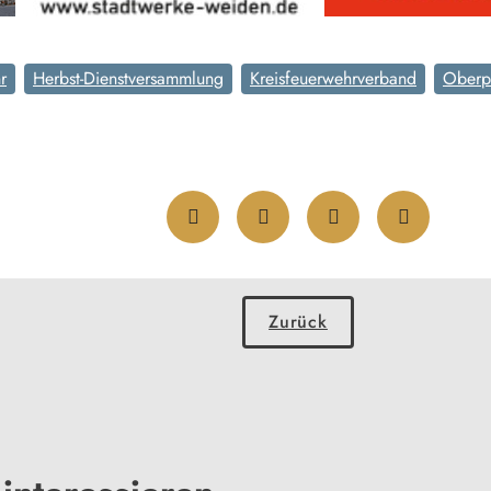
r
Herbst-Dienstversammlung
Kreisfeuerwehrverband
Oberp
Zurück