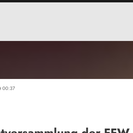
line
00:37
stversammlung der FFW 