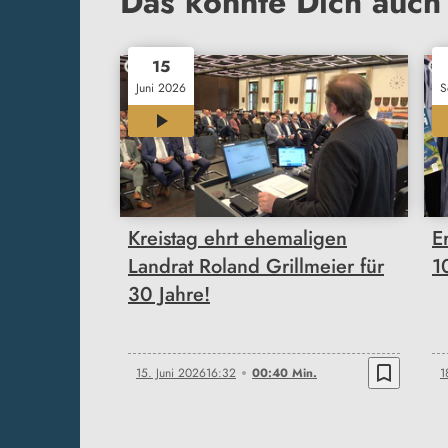
Das könnte Dich auch 
15
Juni 2026
S
00:40
Kreistag ehrt ehemaligen
E
Landrat Roland Grillmeier für
1
30 Jahre!
bookmark_border
15. Juni 2026
16:32
00:40 Min.
1