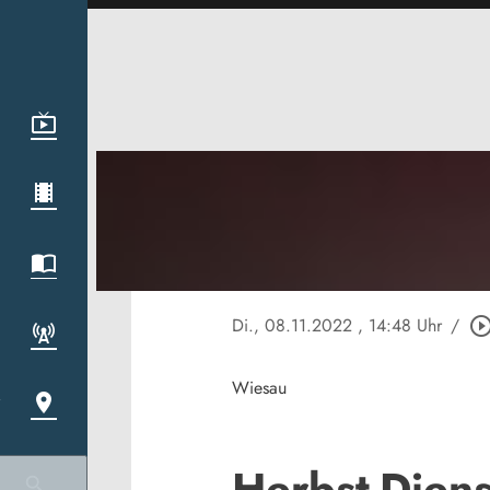
Di., 08.11.2022
, 14:48 Uhr
/
play_circle_out
Wiesau
Herbst-Dien