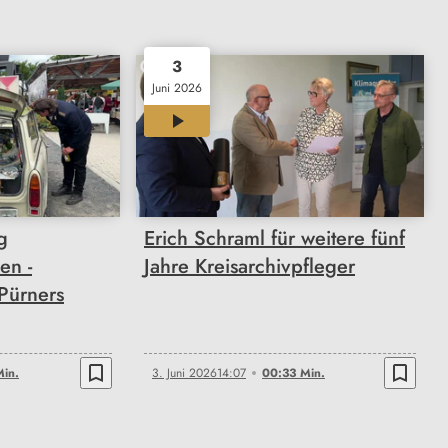
3
Juni 2026
00:33
g
Erich Schraml für weitere fünf
en -
Jahre Kreisarchivpfleger
Pürners
bookmark_border
bookmark_border
in.
3. Juni 2026
14:07
00:33 Min.