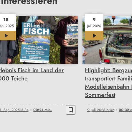
interessieren
18
9
ep. 2025
Juli 2026
00:21
00:32
rlebnis Fisch im Land der
Highlight: Bergzu
000 Teiche
transportiert Famili
Modelleisenbahn 
Sommerfest
bookmark_border
8. Sep. 2025
15:34
00:21 Min.
9. Juli 2026
16:02
00:32 M