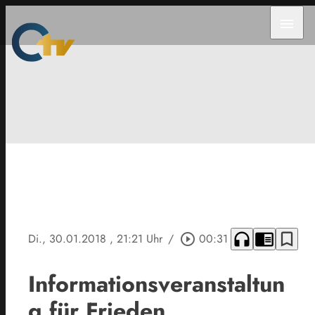
menu
headphones
chrome_reader_mode
bookmark_border
Di., 30.01.2018
, 21:21 Uhr
/
play_circle_outline
00:31
Informationsveranstaltun
g für Frieden