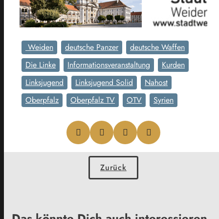
Weiden
deutsche Panzer
deutsche Waffen
Die Linke
Informationsveranstaltung
Kurden
Linksjugend
Linksjugend Solid
Nahost
Oberpfalz
Oberpfalz TV
OTV
Syrien
Zurück
Das könnte Dich auch interessieren