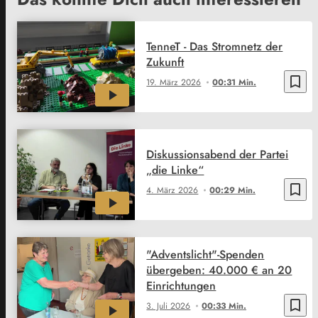
TenneT - Das Stromnetz der
Zukunft
bookmark_border
19. März 2026
00:31 Min.
Diskussionsabend der Partei
„die Linke“
bookmark_border
4. März 2026
00:29 Min.
"Adventslicht"-Spenden
übergeben: 40.000 € an 20
Einrichtungen
bookmark_border
3. Juli 2026
00:33 Min.