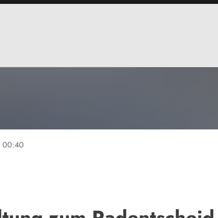
e
00:40
altung zum Radentscheid