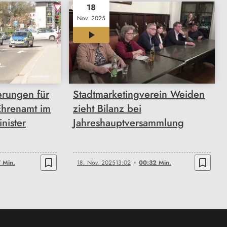
18
Nov. 2025
00:32
rungen für
Stadtmarketingverein Weiden
Ehrenamt im
zieht Bilanz bei
nister
Jahreshauptversammlung
bookmark_border
bookmark_border
 Min.
18. Nov. 2025
13:02
00:32 Min.