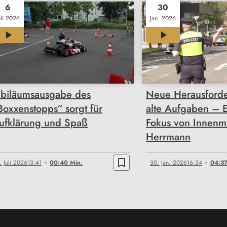
6
30
uli 2026
Jan. 2026
00:40
04:37
ubiläumsausgabe des
Neue Herausforde
Boxxenstopps“ sorgt für
alte Aufgaben – 
ufklärung und Spaß
Fokus von Innenmi
Herrmann
bookmark_border
. Juli 2026
13:41
00:40 Min.
30. Jan. 2026
16:34
04:37