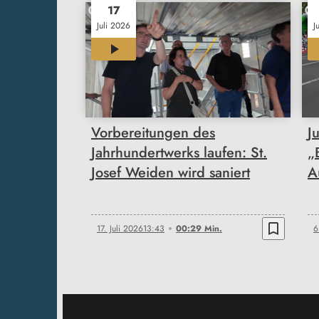
17
Juli 2026
J
00:29
Vorbereitungen des
J
Jahrhundertwerks laufen: St.
„
Josef Weiden wird saniert
A
bookmark_border
17. Juli 2026
13:43
00:29 Min.
6