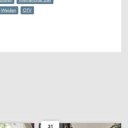
-Weiden
OTV
31