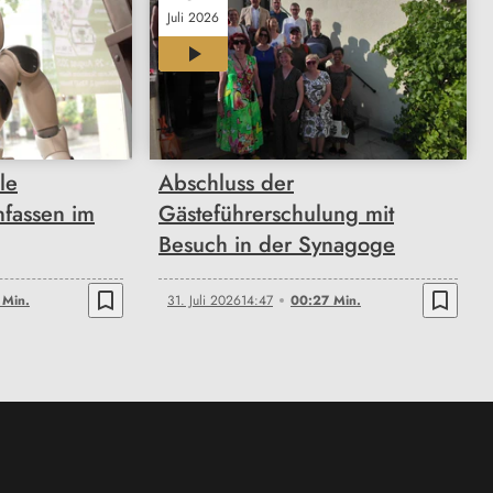
Juli 2026
00:27
le
Abschluss der
nfassen im
Gästeführerschulung mit
Besuch in der Synagoge
bookmark_border
bookmark_border
 Min.
31. Juli 2026
14:47
00:27 Min.