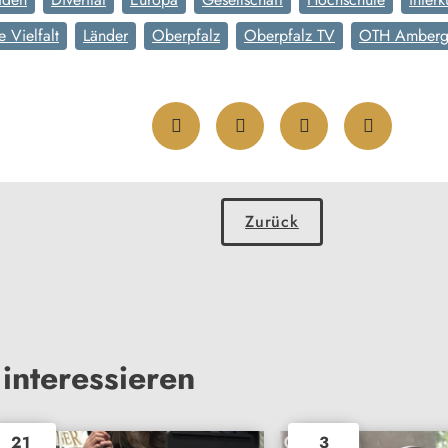
e Vielfalt
Länder
Oberpfalz
Oberpfalz TV
OTH Amberg
Zurück
interessieren
21
3