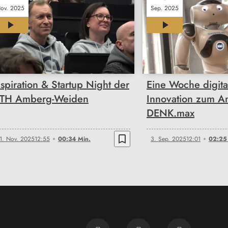
ov. 2025
Sep. 2025
00:34
02:25
nspiration & Startup Night der
Eine Woche digita
TH Amberg-Weiden
Innovation zum A
DENK.max
bookmark_border
1. Nov. 2025
12:55
00:34 Min.
3. Sep. 2025
12:01
02:25