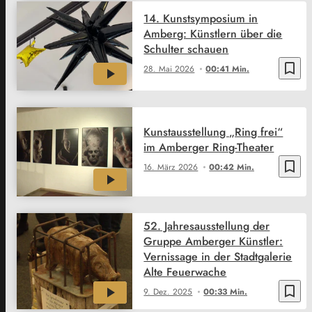
14. Kunstsymposium in
Amberg: Künstlern über die
Schulter schauen
bookmark_border
28. Mai 2026
00:41 Min.
Kunstausstellung „Ring frei“
im Amberger Ring-Theater
bookmark_border
16. März 2026
00:42 Min.
52. Jahresausstellung der
Gruppe Amberger Künstler:
Vernissage in der Stadtgalerie
Alte Feuerwache
bookmark_border
9. Dez. 2025
00:33 Min.