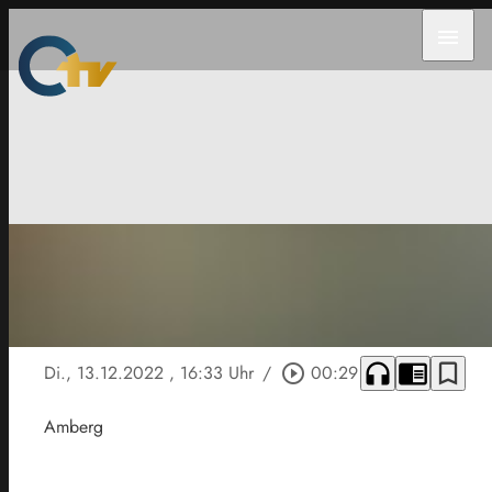
menu
headphones
chrome_reader_mode
bookmark_border
Di., 13.12.2022
, 16:33 Uhr
/
play_circle_outline
00:29
Amberg