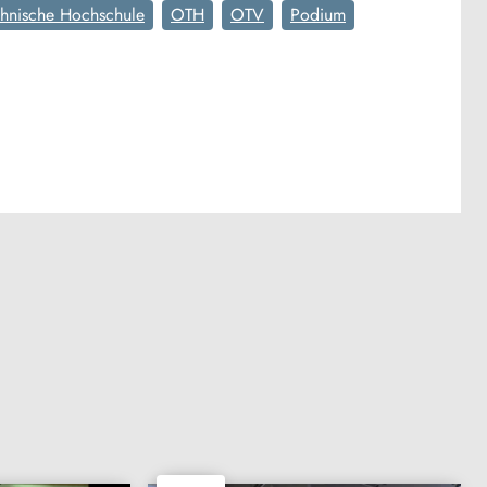
chnische Hochschule
OTH
OTV
Podium