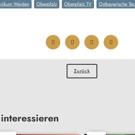
inikum Weiden
Oberpfalz
Oberpfalz TV
Ostbayerische Te
Zurück
interessieren