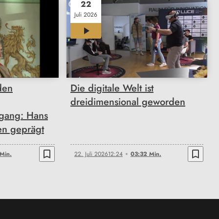
22
Juli 2026
03:32
den
Die digitale Welt ist
dreidimensional geworden
gang: Hans
en geprägt
bookmark_border
bookmark_border
Min.
22. Juli 2026
12:24
03:32 Min.