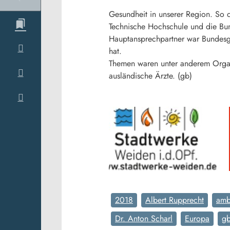
Gesundheit in unserer Region. So 
Technische Hochschule und die Bun
Hauptansprechpartner war Bundesges
hat.
Themen waren unter anderem Organ
ausländische Ärzte. (gb)
2018
Albert Rupprecht
amb
Dr. Anton Scharl
Europa
gb