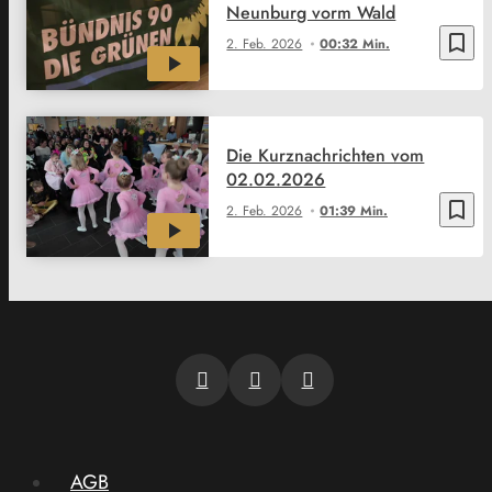
Neunburg vorm Wald
bookmark_border
2. Feb. 2026
00:32 Min.
Die Kurznachrichten vom
02.02.2026
bookmark_border
2. Feb. 2026
01:39 Min.
AGB