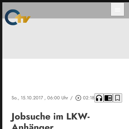
menu
headphones
chrome_reader_mode
bookmark_border
So., 15.10.2017
, 06:00 Uhr
/
play_circle_outline
02:18
Jobsuche im LKW-
Anhänger