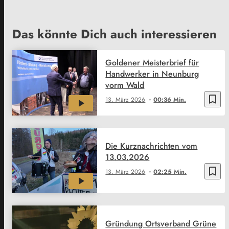
Das könnte Dich auch interessieren
Goldener Meisterbrief für
Handwerker in Neunburg
vorm Wald
bookmark_border
13. März 2026
00:36 Min.
Die Kurznachrichten vom
13.03.2026
bookmark_border
13. März 2026
02:25 Min.
Gründung Ortsverband Grüne