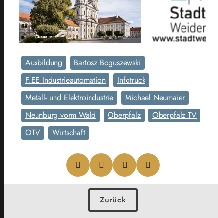
Ausbildung
Bartosz Boguszewski
F.EE Industrieautomation
Infotruck
Metall- und Elektroindustrie
Michael Neumaier
Neunburg vorm Wald
Oberpfalz
Oberpfalz TV
OTV
Wirtschaft
Zurück