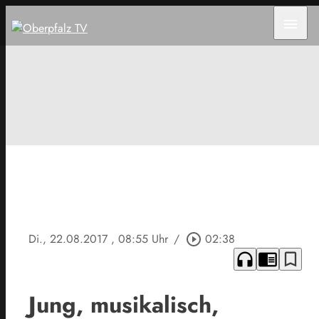
menu
Di., 22.08.2017
, 08:55 Uhr
/
play_circle_outline
02:38
headphones
chrome_reader_mode
bookmark_border
Jung, musikalisch,