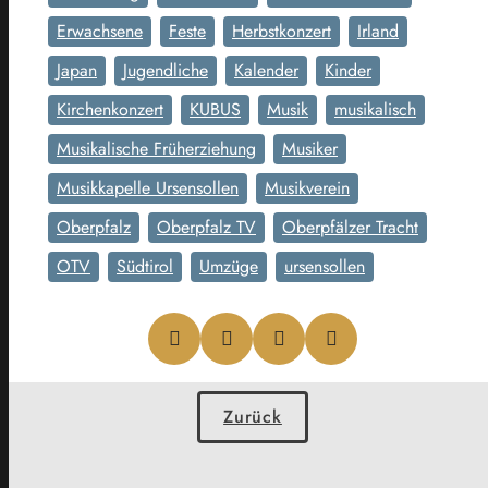
Erwachsene
Feste
Herbstkonzert
Irland
Japan
Jugendliche
Kalender
Kinder
Kirchenkonzert
KUBUS
Musik
musikalisch
Musikalische Früherziehung
Musiker
Musikkapelle Ursensollen
Musikverein
Oberpfalz
Oberpfalz TV
Oberpfälzer Tracht
OTV
Südtirol
Umzüge
ursensollen
Zurück