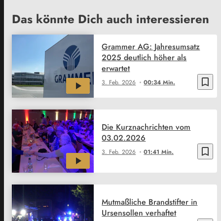
Das könnte Dich auch interessieren
Grammer AG: Jahresumsatz
2025 deutlich höher als
erwartet
bookmark_border
3. Feb. 2026
00:34 Min.
Die Kurznachrichten vom
03.02.2026
bookmark_border
3. Feb. 2026
01:41 Min.
Mutmaßliche Brandstifter in
Ursensollen verhaftet