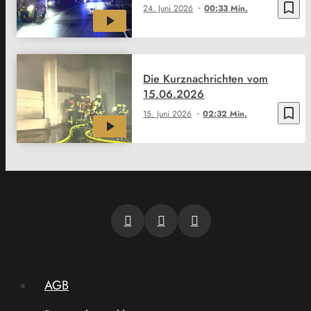
bookmark_border
24. Juni 2026
00:33 Min.
Die Kurznachrichten vom
15.06.2026
bookmark_border
15. Juni 2026
02:32 Min.
AGB