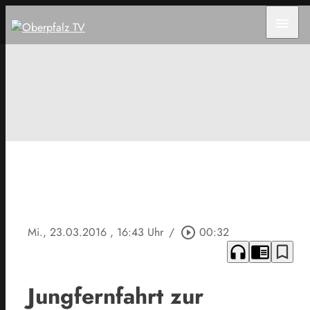
menu
Mi., 23.03.2016
, 16:43 Uhr
/
play_circle_outline
00:32
headphones
chrome_reader_mode
bookmark_border
Jungfernfahrt zur