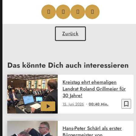
Zurück
Das könnte Dich auch interessieren
Kreistag ehrt ehemaligen
Landrat Roland Grillmeier für
30 Jahre!
bookmark_border
15. Juni 2026
00:40 Min.
Hans-Peter Schärl als erster
Bürgermeister von