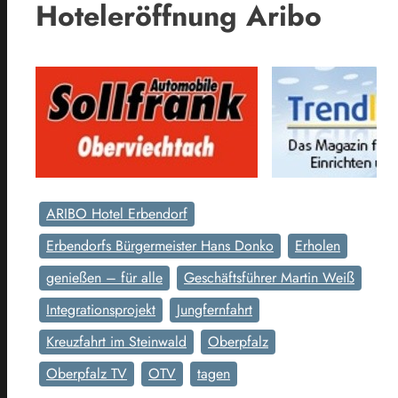
Hoteleröffnung Aribo
ARIBO Hotel Erbendorf
Erbendorfs Bürgermeister Hans Donko
Erholen
genießen – für alle
Geschäftsführer Martin Weiß
Integrationsprojekt
Jungfernfahrt
Kreuzfahrt im Steinwald
Oberpfalz
Oberpfalz TV
OTV
tagen