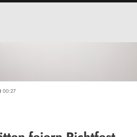
line
00:27
tten feiern Richtfest