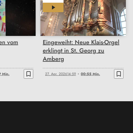
00:55
ten vom
Eingeweiht: Neue Klais-Orgel
erklingt in St. Georg zu
Amberg
bookmark_border
bookmark_border
9 Min.
27. Apr. 2026
14:59
00:55 Min.