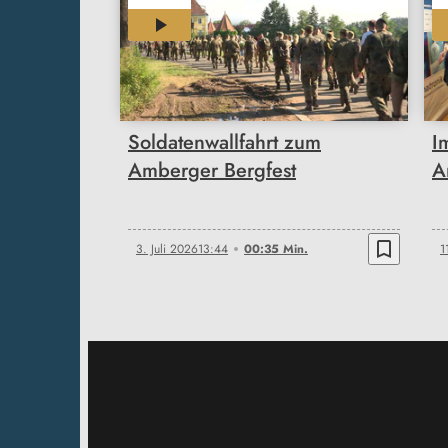
00:35
Soldatenwallfahrt zum
I
Amberger Bergfest
A
bookmark_border
3. Juli 2026
13:44
00:35 Min.
1