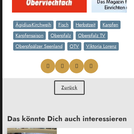
Ägidius-Kirchweih
Fisch
Herbstzeit
Karpfen
Karpfensaison
Oberpfalz
Oberpfalz TV
Oberpfpälzer Seenland
OTV
Viktoria Lorenz
Zurück
Das könnte Dich auch interessieren