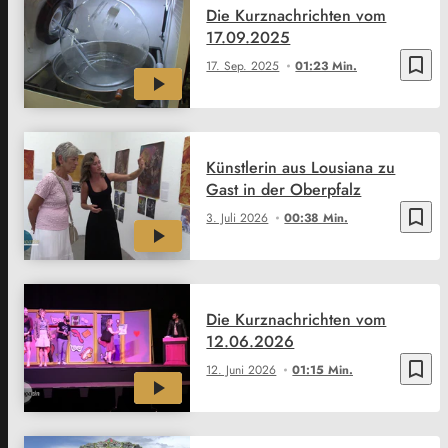
Die Kurznachrichten vom
17.09.2025
bookmark_border
17. Sep. 2025
01:23 Min.
Künstlerin aus Lousiana zu
Gast in der Oberpfalz
bookmark_border
3. Juli 2026
00:38 Min.
Die Kurznachrichten vom
12.06.2026
bookmark_border
12. Juni 2026
01:15 Min.