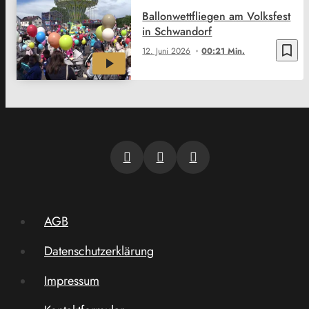
Ballonwettfliegen am Volksfest
in Schwandorf
bookmark_border
12. Juni 2026
00:21 Min.
AGB
Datenschutzerklärung
Impressum