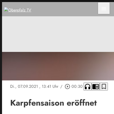
menu
headphones
chrome_reader_mode
bookmark_border
Di., 07.09.2021
, 13:41 Uhr
/
play_circle_outline
00:30
Karpfensaison eröffnet