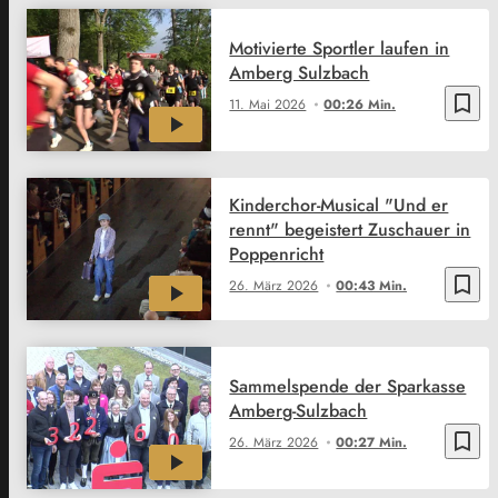
Motivierte Sportler laufen in
Amberg Sulzbach
bookmark_border
11. Mai 2026
00:26 Min.
Kinderchor-Musical "Und er
rennt" begeistert Zuschauer in
Poppenricht
bookmark_border
26. März 2026
00:43 Min.
Sammelspende der Sparkasse
Amberg-Sulzbach
bookmark_border
26. März 2026
00:27 Min.