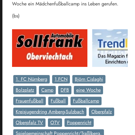
Woche ein Mädchenfußballcamp ins Leben gerufen.
(bs)
1. FC Nürnberg
1.FCN
Björn Cislaghi
Bolzplatz
Camp
DFB
eine Woche
Frauenfußball
Fußball
Fußballcamp
Kreisjugendring Amberg-Sulzbach
Oberpfalz
Oberpfalz TV
OTV
Poppenricht
Spielgemeinschaft Poppenricht/Traßlberg.