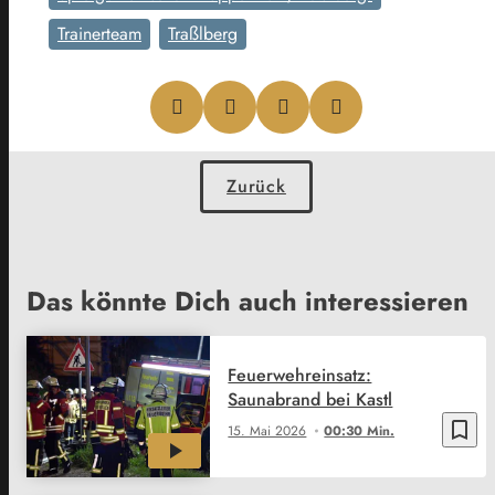
Trainerteam
Traßlberg
Zurück
Das könnte Dich auch interessieren
Feuerwehreinsatz:
Saunabrand bei Kastl
bookmark_border
15. Mai 2026
00:30 Min.