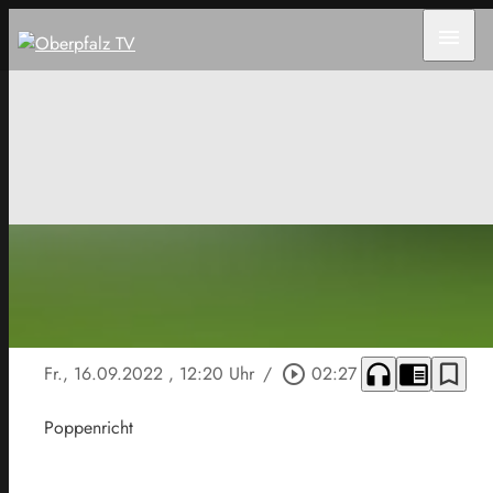
menu
headphones
chrome_reader_mode
bookmark_border
Fr., 16.09.2022
, 12:20 Uhr
/
play_circle_outline
02:27
Poppenricht