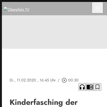
menu
Di., 11.02.2020
, 16:45 Uhr
/
play_circle_outline
00:30
headphones
chrome_reader_mode
bookmark_border
Kinderfasching der