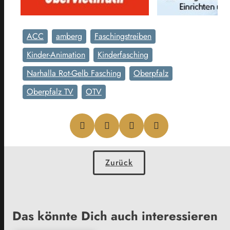
ACC
amberg
Faschingstreiben
Kinder-Animation
Kinderfasching
Narhalla Rot-Gelb Fasching
Oberpfalz
Oberpfalz TV
OTV
Zurück
Das könnte Dich auch interessieren