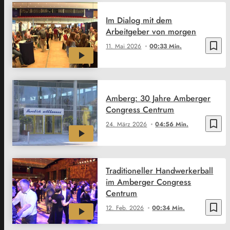
Im Dialog mit dem
Arbeitgeber von morgen
bookmark_border
11. Mai 2026
00:33 Min.
Amberg: 30 Jahre Amberger
Congress Centrum
bookmark_border
24. März 2026
04:56 Min.
Traditioneller Handwerkerball
im Amberger Congress
Centrum
bookmark_border
12. Feb. 2026
00:34 Min.