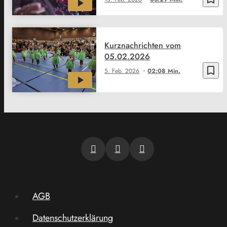
Kurznachrichten vom
05.02.2026
bookmark_border
5. Feb. 2026
02:08 Min.
AGB
Datenschutzerklärung