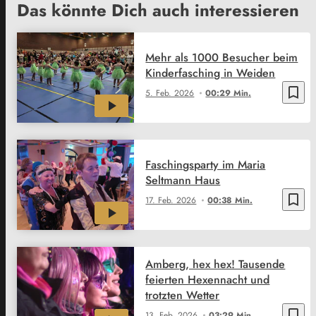
Das könnte Dich auch interessieren
Mehr als 1000 Besucher beim
Kinderfasching in Weiden
bookmark_border
5. Feb. 2026
00:29 Min.
Faschingsparty im Maria
Seltmann Haus
bookmark_border
17. Feb. 2026
00:38 Min.
Amberg, hex hex! Tausende
feierten Hexennacht und
trotzten Wetter
bookmark_border
13. Feb. 2026
03:29 Min.