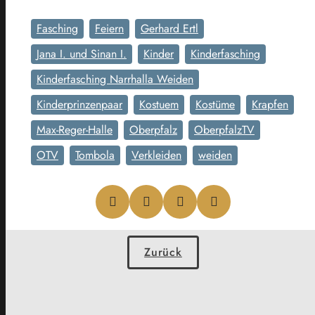
Fasching
Feiern
Gerhard Ertl
Jana I. und Sinan I.
Kinder
Kinderfasching
Kinderfasching Narrhalla Weiden
Kinderprinzenpaar
Kostuem
Kostüme
Krapfen
Max-Reger-Halle
Oberpfalz
OberpfalzTV
OTV
Tombola
Verkleiden
weiden
Zurück