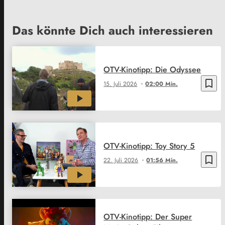
Das könnte Dich auch interessieren
OTV-Kinotipp: Die Odyssee
bookmark_border
15. Juli 2026
02:00 Min.
OTV-Kinotipp: Toy Story 5
bookmark_border
22. Juli 2026
01:56 Min.
OTV-Kinotipp: Der Super