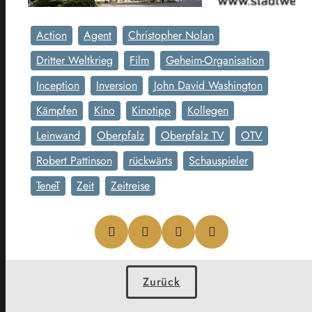
Action
Agent
Christopher Nolan
Dritter Weltkrieg
Film
Geheim-Organisation
Inception
Inversion
John David Washington
Kämpfen
Kino
Kinotipp
Kollegen
Leinwand
Oberpfalz
Oberpfalz TV
OTV
Robert Pattinson
rückwärts
Schauspieler
TeneT
Zeit
Zeitreise
Zurück