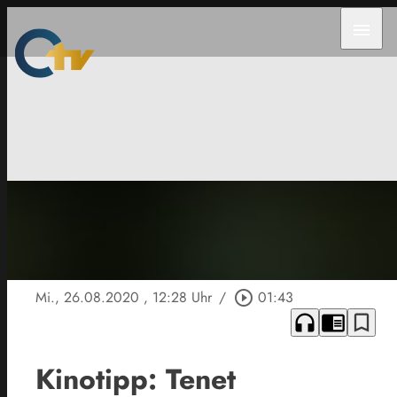
menu
Mi., 26.08.2020
, 12:28 Uhr
/
play_circle_outline
01:43
headphones
chrome_reader_mode
bookmark_border
Kinotipp: Tenet