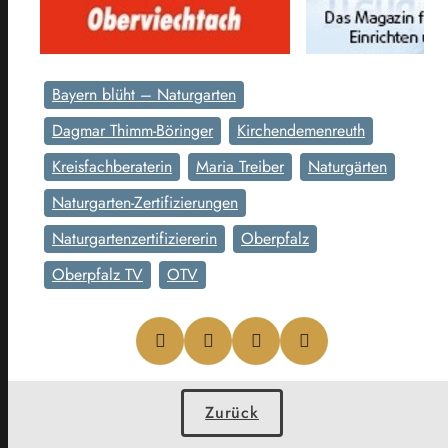
Bayern blüht – Naturgarten
Dagmar Thimm-Böringer
Kirchendemenreuth
Kreisfachberaterin
Maria Treiber
Naturgärten
Naturgarten-Zertifizierungen
Naturgartenzertifiziererin
Oberpfalz
Oberpfalz TV
OTV
Zurück