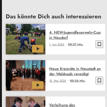
Das könnte Dich auch interessieren
4. NEW-Jugendfeuerwehr-Cup
in Neudorf
bookmark_border
1. Juni 2026
00:27 Min.
Neue Kreisräte in Neustadt an
der Waldnaab vereidigt
bookmark_border
15. Mai 2026
00:26 Min.
Verleihung des