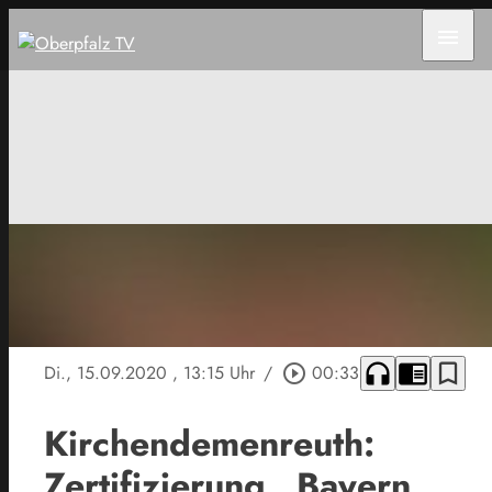
menu
headphones
chrome_reader_mode
bookmark_border
Di., 15.09.2020
, 13:15 Uhr
/
play_circle_outline
00:33
Kirchendemenreuth:
Zertifizierung „Bayern