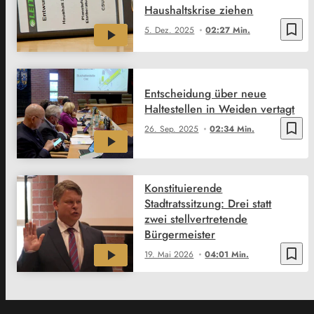
Haushaltskrise ziehen
bookmark_border
5. Dez. 2025
02:27 Min.
Entscheidung über neue
Haltestellen in Weiden vertagt
bookmark_border
26. Sep. 2025
02:34 Min.
Konstituierende
Stadtratssitzung: Drei statt
zwei stellvertretende
Bürgermeister
bookmark_border
19. Mai 2026
04:01 Min.