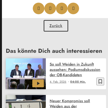
Zurück
Das könnte Dich auch interessieren
So soll Weiden in Zukunft
aussehen: Podiumsdiskussion
der OB-Kandidaten
bookmark_border
4. Feb. 2026
04:05 Min.
Neuer Kompromiss soll
Weiden aus der