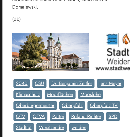
Domalewski.
(db)
2040
CSU
Dr. Benjamin Zeitler
Jens Meyer
Klimaschutz
Moorflächen
Mooslohe
Oberbürgermeister
Oberpfalz
Oberpfalz TV
OTV
OTVA
Partei
Roland Richter
SPD
Stadtrat
Vorsitzender
weiden