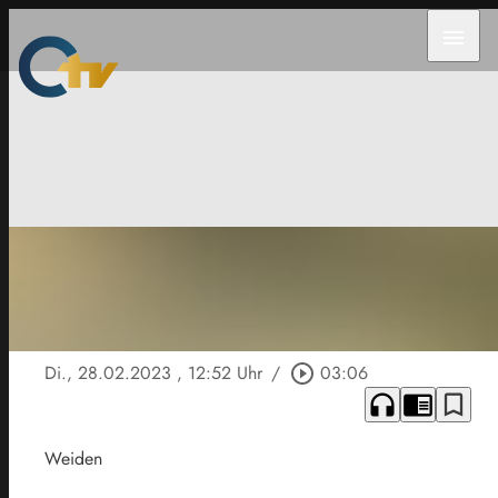
menu
Di., 28.02.2023
, 12:52 Uhr
/
play_circle_outline
03:06
headphones
chrome_reader_mode
bookmark_border
Weiden