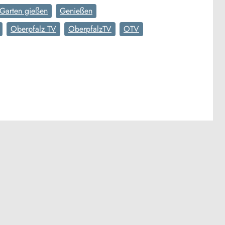
Garten gießen
Genießen
Oberpfalz TV
OberpfalzTV
OTV