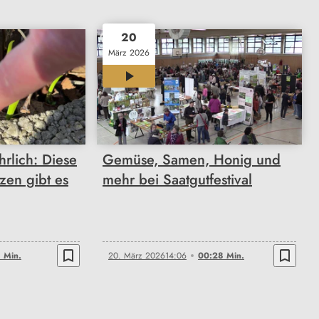
20
März 2026
00:28
rlich: Diese
Gemüse, Samen, Honig und
zen gibt es
mehr bei Saatgutfestival
bookmark_border
bookmark_border
 Min.
20. März 2026
14:06
00:28 Min.