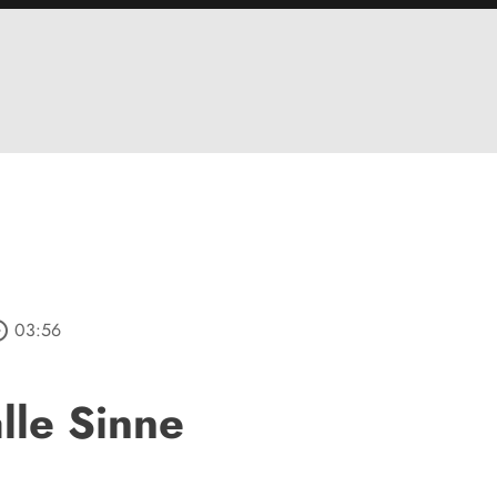
_outline
03:56
alle Sinne