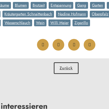
Bäume
Blumen
Brotzeit
Entspannung
Gang
Garten
Kräutergarten Schnaittenbach
Nadine Hofmann
Oberpfalz
Wasserschlauch
Wein
Willi Meier
Zigarillo
Zurück
interessieren