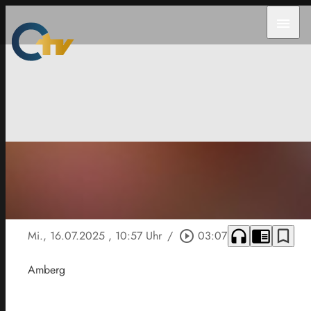
menu
headphones
chrome_reader_mode
bookmark_border
Mi., 16.07.2025
, 10:57 Uhr
/
play_circle_outline
03:07
Amberg