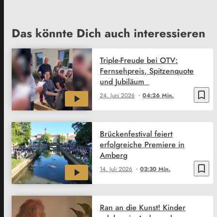
Das könnte Dich auch interessieren
Triple-Freude bei OTV:
Fernsehpreis, Spitzenquote
und Jubiläum
bookmark_border
24. Juni 2026
04:26 Min.
Brückenfestival feiert
erfolgreiche Premiere in
Amberg
bookmark_border
14. Juli 2026
03:30 Min.
Ran an die Kunst! Kinder