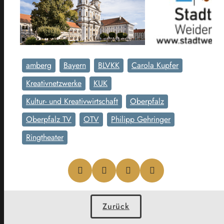
amberg
Bayern
BLVKK
Carola Kupfer
Kreativnetzwerke
KUK
Kultur- und Kreativwirtschaft
Oberpfalz
Oberpfalz TV
OTV
Philipp Gehringer
Ringtheater
Zurück